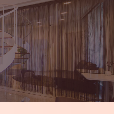
LINE予約・無料
 クリニック紹介
- アクセス
- トピックス
- 美容コラム
- 元寺町スキンクリニック -
-8024 和歌山県和歌山市元寺町1丁目32 5階受付
：水曜・金曜 11時～18時
日 13時～18時
日 10時～17時