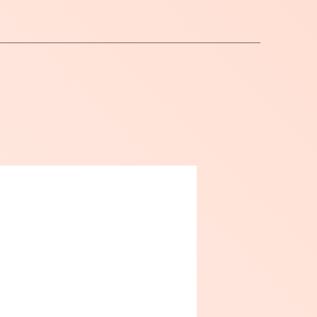
：月・火・日・祝日
GoogleMap