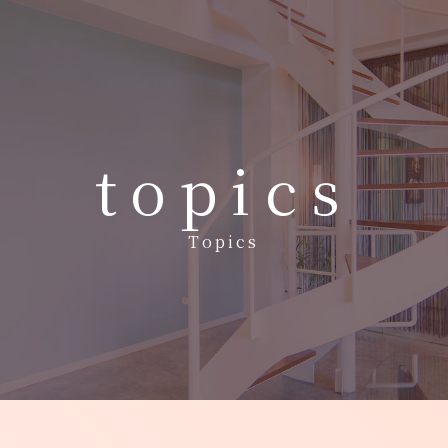
topics
- Home
- 施術メニュー
- 施術料金
- メディカルコスメ
-
Topics
- ご予約とお問い合わせ -
073-428-
〒640
Tel.
診療時間
8686
木曜
土曜