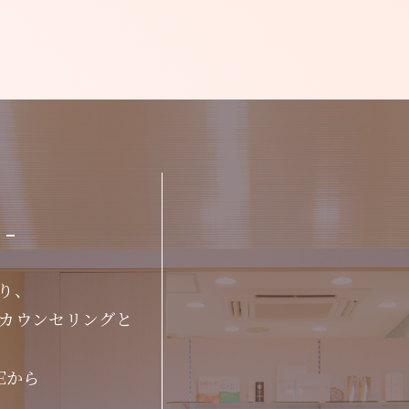
-
り、
カウンセリングと
Eから