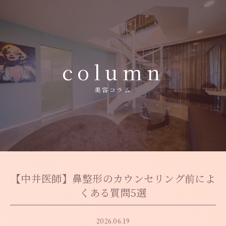
- Home
column
- 施術メニュー
美容コラム
- 施術料金
- メディカルコスメ
- クリニック紹介
- アクセス
- トピックス
【中井医師】鼻整形のカウンセリング前によ
くある質問5選
- 美容コラム
2026.06.19