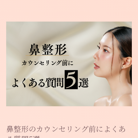
- ご予約とお問い合わせ -
073-428-8686
Tel.
LINE予約・無料
- 元寺町スキンクリニック -
〒640-8024 和歌山県和歌山市元寺町1丁目32 5
階受付
診療時間：水曜・金曜 11時～18時
木曜日 13時～18時
土曜日 10時～17時
休診日：月・火・日・祝日
鼻整形のカウンセリング前によくあ
GoogleMap