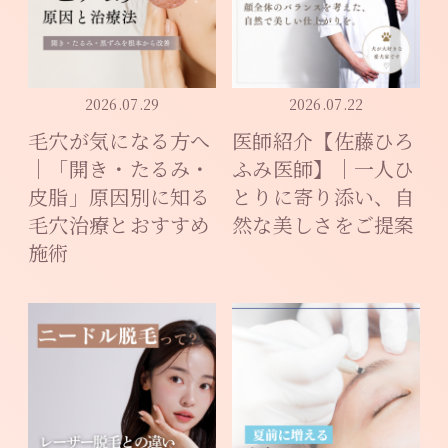
- ご予約とお問い合わせ -
073-428-8686
Tel.
2026.07.29
2026.07.22
LINE予約・無料
毛穴が気になる方へ
医師紹介【佐藤ひろ
｜「開き・たるみ・
ふみ医師】｜一人ひ
皮脂」原因別に知る
とりに寄り添い、自
- 元寺町スキンクリニック -
毛穴治療とおすすめ
然な美しさをご提案
施術
〒640-8024 和歌山県和歌山市元寺町1丁目32 5
階受付
診療時間：水曜・金曜 11時～18時
木曜日 13時～18時
土曜日 10時～17時
休診日：月・火・日・祝日
GoogleMap