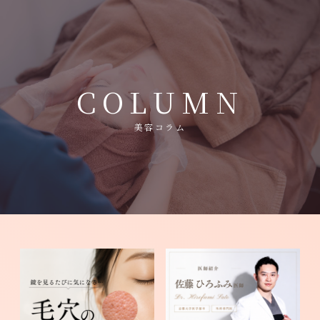
- Home
COLUMN
- 施術メニュー
美容コラム
- 施術料金
- メディカルコスメ
- クリニック紹介
- アクセス
- トピックス
- 美容コラム