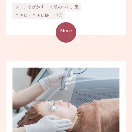
シミ、そばかす
お肌のハリ、艶
ニキビ・ニキビ跡
毛穴
More