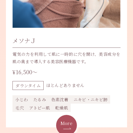
メソナＪ
電気の力を利用して肌に一時的に穴を開け、美容成分を
肌の奥まで導入する美容医療機器です。
¥16,500～
ほとんどありません
ダウンタイム
小じわ
たるみ
色素沈着
ニキビ・ニキビ跡
毛穴
アトピー肌
乾燥肌
More