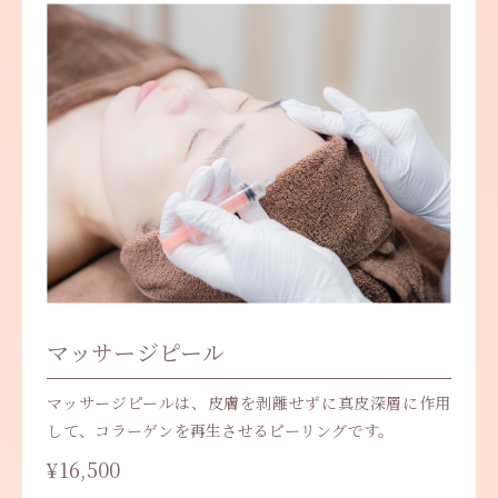
- ご予約とお問い合わせ -
073-428-8686
Tel.
LINE予約・無料
- 元寺町スキンクリニック -
〒640-8024 和歌山県和歌山市元寺町1丁目32 5
階受付
診療時間：水曜・金曜 11時～18時
マッサージピール
木曜日 13時～18時
土曜日 10時～17時
マッサージピールは、皮膚を剥離せずに真皮深層に作用
休診日：月・火・日・祝日
して、コラーゲンを再生させるピーリングです。
¥16,500
GoogleMap