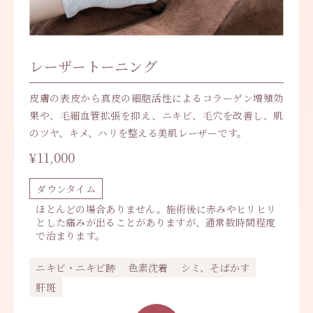
レーザートーニング
皮膚の表皮から真皮の細胞活性によるコラーゲン増殖効
果や、毛細血管拡張を抑え、ニキビ、毛穴を改善し、肌
のツヤ、キメ、ハリを整える美肌レーザーです。
¥11,000
ダウンタイム
ほとんどの場合ありません。施術後に赤みやヒリヒリ
とした痛みが出ることがありますが、通常数時間程度
で治まります。
ニキビ・ニキビ跡
色素沈着
シミ、そばかす
肝斑