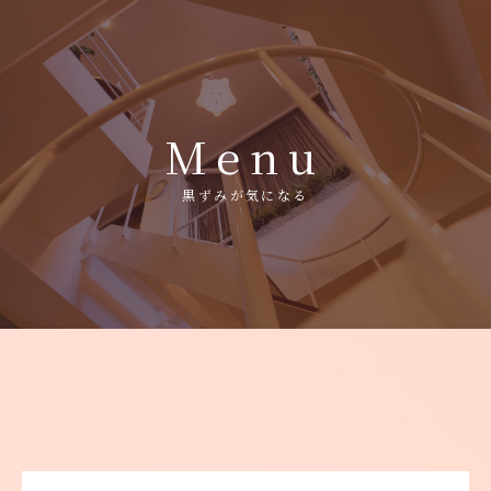
- Home
Menu
- 施術メニュー
黒ずみが気になる
- 施術料金
- メディカルコスメ
- クリニック紹介
- アクセス
- トピックス
- 美容コラム