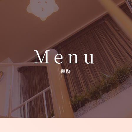
Menu
- Home
- 施術メニュー
- 施術料金
- メディカルコスメ
-
傷跡
- ご予約とお問い合わせ -
073-428-
〒640
Tel.
診療時間
8686
木曜
土曜