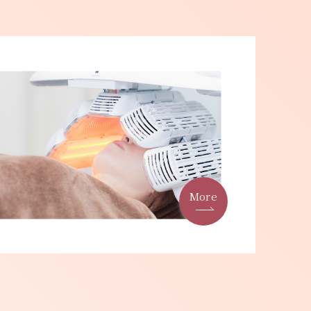
：月・火・日・祝日
GoogleMap
More